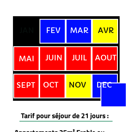
JAN
FEV
MAR
AVR
JUIN
JUIL
AOUT
MAI
OCT
NOV
DEC
SEPT
Tarif pour séjour de 21 jours :