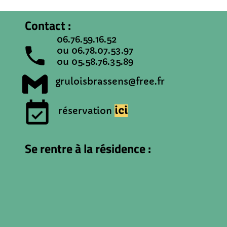
Contact :
06.76.59.16.52
local_phone
ou 06.78.07.53.97
ou 05.58.76.35.89
gruloisbrassens@free.fr
event_available
ici
réservation
Se rentre à la résidence :